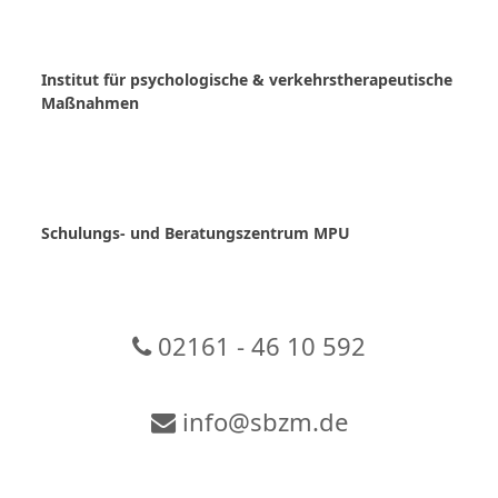
Skip
to
content
Institut für psychologische & verkehrstherapeutische
Maßnahmen
Schulungs- und Beratungszentrum MPU
02161 - 46 10 592
info@sbzm.de
Zur Video-Konferenz