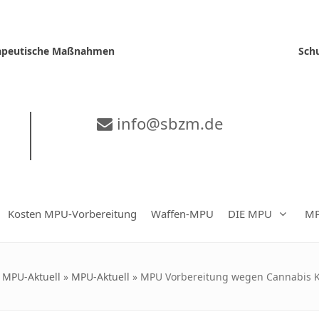
erapeutische Maßnahmen
Sch
info@sbzm.de
Kosten MPU-Vorbereitung
Waffen-MPU
DIE MPU
MP
»
MPU-Aktuell
»
MPU-Aktuell
»
MPU Vorbereitung wegen Cannabis Ko