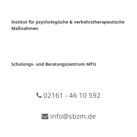
Skip
to
content
Institut für psychologische & verkehrstherapeutische
Maßnahmen
Schulungs- und Beratungszentrum MPU
02161 - 46 10 592
info@sbzm.de
Zur Video-Konferenz