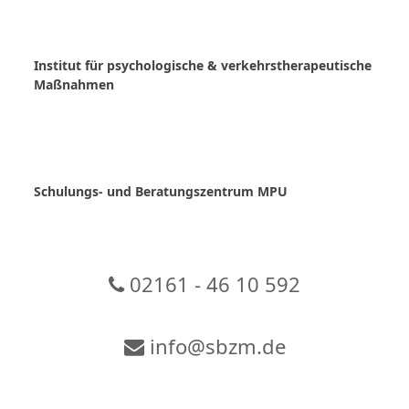
Skip
to
content
Institut für psychologische & verkehrstherapeutische
Maßnahmen
Schulungs- und Beratungszentrum MPU
02161 - 46 10 592
info@sbzm.de
Zur Video-Konferenz