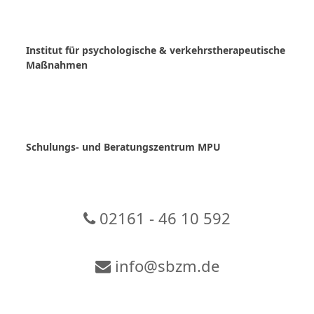
Skip
to
content
Institut für psychologische & verkehrstherapeutische
Maßnahmen
Schulungs- und Beratungszentrum MPU
02161 - 46 10 592
info@sbzm.de
Zur Video-Konferenz