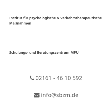
Skip
to
content
Institut für psychologische & verkehrstherapeutische
Maßnahmen
Schulungs- und Beratungszentrum MPU
02161 - 46 10 592
info@sbzm.de
Zur Video-Konferenz