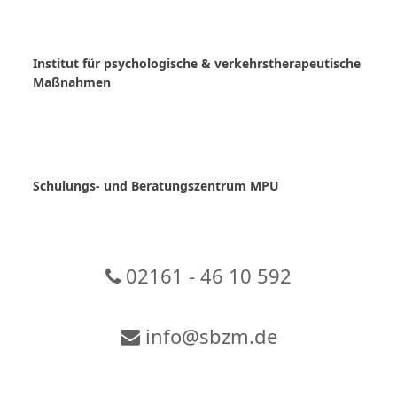
Skip
to
content
Institut für psychologische & verkehrstherapeutische
Maßnahmen
Schulungs- und Beratungszentrum MPU
02161 - 46 10 592
info@sbzm.de
Zur Video-Konferenz