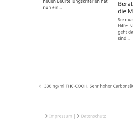
neuen Beurteilungskriterien hat
Berat
nun ein…
die 
Sie mü
Hilfe: 
geht da
sind…
330 ng/ml THC-COOH. Sehr hoher Carbonsä
vorheriger
Beitrag:
Impressum
|
Datenschutz