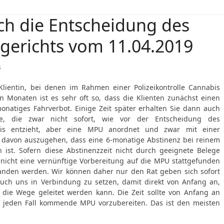
ch die Entscheidung des
erichts vom 11.04.2019
s
ientin, bei denen im Rahmen einer Polizeikontrolle Cannabis
en Monaten ist es sehr oft so, dass die Klienten zunächst einen
natiges Fahrverbot. Einige Zeit später erhalten Sie dann auch
le, die zwar nicht sofort, wie vor der Entscheidung des
bnis entzieht, aber eine MPU anordnet und zwar mit einer
st davon auszugehen, dass eine 6-monatige Abstinenz bei reinem
 ist. Sofern diese Abstinenzzeit nicht durch geeignete Belege
icht eine vernünftige Vorbereitung auf die MPU stattgefunden
tanden werden. Wir können daher nur den Rat geben sich sofort
uch uns in Verbindung zu setzen, damit direkt von Anfang an,
 die Wege geleitet werden kann. Die Zeit sollte von Anfang an
f jeden Fall kommende MPU vorzubereiten. Das ist den meisten