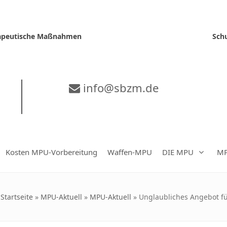
erapeutische Maßnahmen
Sch
info@sbzm.de
Kosten MPU-Vorbereitung
Waffen-MPU
DIE MPU
MP
Startseite
»
MPU-Aktuell
»
MPU-Aktuell
»
Unglaubliches Angebot fü