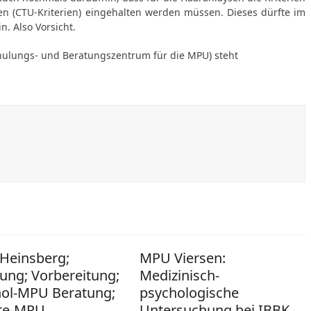
en (CTU-Kriterien) eingehalten werden müssen. Dieses dürfte im
n. Also Vorsicht.
hulungs- und Beratungszentrum für die MPU) steht
Heinsberg;
MPU Viersen:
ung; Vorbereitung;
Medizinisch-
hol-MPU Beratung;
psychologische
te-MPU
Untersuchung bei IBBK,