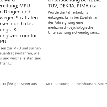
ereitung; MPU
TÜV, DEKRA, PIMA u.a.
n Drogen und
Wurde die Fahrerlaubnis
wegen Straftaten
entzogen, kann bei Zweifeln an
der Fahreignung eine
ersen durch das
medizinisch-psychologische
ungs- &
Untersuchung notwendig sein,…
ungszentrum für
MPU.
ssen zur MPU und suchen
Neuantragsverfahren, wie
s und welche Fristen sind
chten?…
. 44 jähriger Mann aus
MPU Beratung in Rheinhausen, Moers 
Nächster
Beitrag: