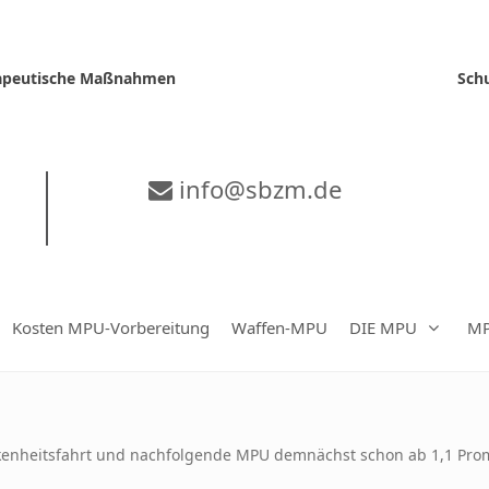
erapeutische Maßnahmen
Sch
info@sbzm.de
Kosten MPU-Vorbereitung
Waffen-MPU
DIE MPU
MP
enheitsfahrt und nachfolgende MPU demnächst schon ab 1,1 Promill