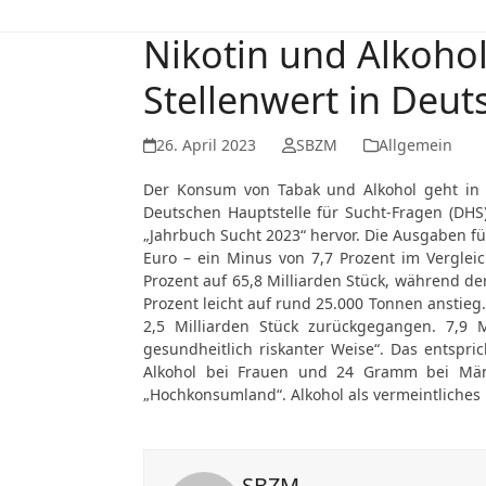
Nikotin und Alkoho
Stellenwert in Deut
26. April 2023
SBZM
Allgemein
Der Konsum von Tabak und Alkohol geht in D
Deutschen Hauptstelle für Sucht-Fragen (DH
„Jahrbuch Sucht 2023“ hervor. Die Ausgaben f
Euro – ein Minus von 7,7 Prozent im Verglei
Prozent auf 65,8 Milliarden Stück, während de
Prozent leicht auf rund 25.000 Tonnen anstieg.
2,5 Milliarden Stück zurückgegangen. 7,9 M
gesundheitlich riskanter Weise“. Das entspr
Alkohol bei Frauen und 24 Gramm bei Männ
„Hochkonsumland“. Alkohol als vermeintliches Ku
SBZM