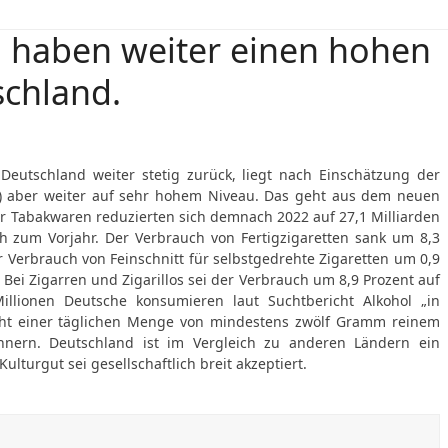
l haben weiter einen hohen
schland.
eutschland weiter stetig zurück, liegt nach Einschätzung der
S) aber weiter auf sehr hohem Niveau. Das geht aus dem neuen
ür Tabakwaren reduzierten sich demnach 2022 auf 27,1 Milliarden
ch zum Vorjahr. Der Verbrauch von Fertigzigaretten sank um 8,3
r Verbrauch von Feinschnitt für selbstgedrehte Zigaretten um 0,9
 Bei Zigarren und Zigarillos sei der Verbrauch um 8,9 Prozent auf
illionen Deutsche konsumieren laut Suchtbericht Alkohol „in
icht einer täglichen Menge von mindestens zwölf Gramm reinem
ern. Deutschland ist im Vergleich zu anderen Ländern ein
lturgut sei gesellschaftlich breit akzeptiert.