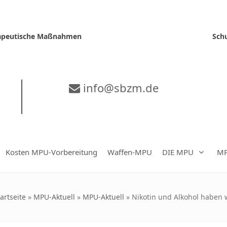
erapeutische Maßnahmen
Sch
info@sbzm.de
Kosten MPU-Vorbereitung
Waffen-MPU
DIE MPU
MP
artseite
»
MPU-Aktuell
»
MPU-Aktuell
»
Nikotin und Alkohol haben 