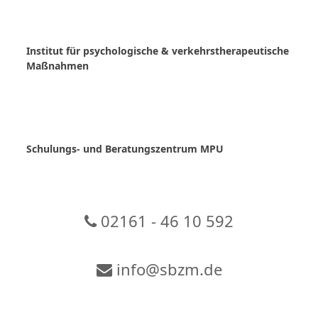
Skip
to
content
Institut für psychologische & verkehrstherapeutische
Maßnahmen
Schulungs- und Beratungszentrum MPU
02161 - 46 10 592
info@sbzm.de
Zur Video-Konferenz