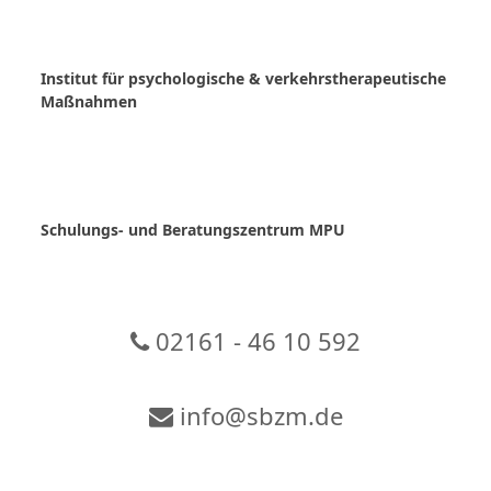
Skip
to
content
Institut für psychologische & verkehrstherapeutische
Maßnahmen
Schulungs- und Beratungszentrum MPU
02161 - 46 10 592
info@sbzm.de
Zur Video-Konferenz