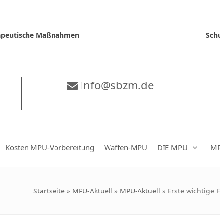
erapeutische Maßnahmen
Sch
info@sbzm.de
Kosten MPU-Vorbereitung
Waffen-MPU
DIE MPU
MP
Startseite
»
MPU-Aktuell
»
MPU-Aktuell
»
Erste wichtige 