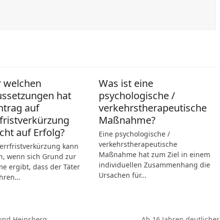
r welchen
Was ist eine
ussetzungen hat
psychologische /
ntrag auf
verkehrstherapeutische
fristverkürzung
Maßnahme?
cht auf Erfolg?
Eine psychologische /
verkehrstherapeutische
errfristverkürzung kann
Maßnahme hat zum Ziel in einem
n, wenn sich Grund zur
individuellen Zusammenhang die
 ergibt, dass der Täter
Ursachen für…
hren…
Ab 16 Jahren deutlicher
 und Heinsberg