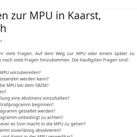
en zur MPU in Kaarst,
ch
n
ehr viele Fragen. Auf dem Weg zur MPU oder einem später zu
 noch viele Fragen hinzukommen. Die häufigsten Fragen sind:
e MPU vorzubereiten?
bestanden werden kann?
f die MPU bei dem SBZM?
en?
ellung eine Abstinenz einzuhalten?
ntrollprogramm beginnen?
programm gestaltet werden?
programm unbedingt zu achten?
 bevor es Sinn macht in die MPU zu gehen?
amm zuverlässig absolvieren?
g und damit in der MPU verwertbar?