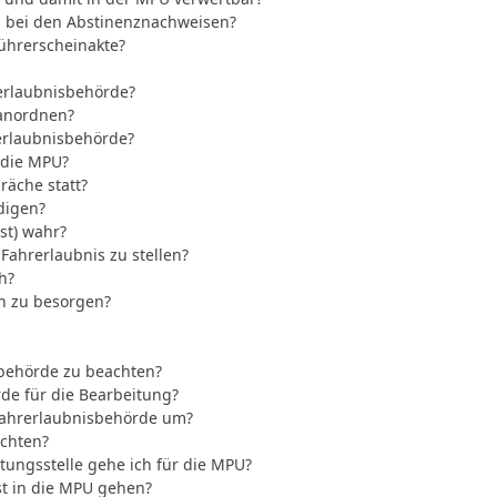
n bei den Abstinenznachweisen?
Führerscheinakte?
erlaubnisbehörde?
 anordnen?
rerlaubnisbehörde?
f die MPU?
räche statt?
digen?
st) wahr?
Fahrerlaubnis zu stellen?
h?
n zu besorgen?
sbehörde zu beachten?
de für die Bearbeitung?
 Fahrerlaubnisbehörde um?
achten?
ungsstelle gehe ich für die MPU?
st in die MPU gehen?