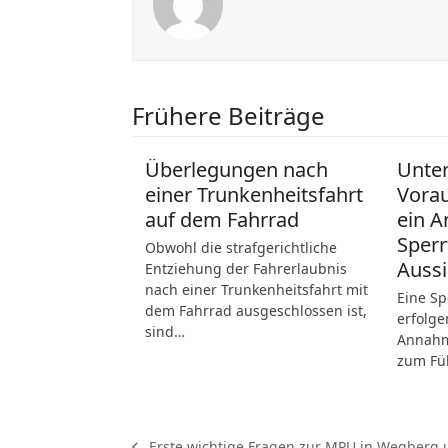
Frühere Beiträge
Überlegungen nach
Unte
einer Trunkenheitsfahrt
Vora
auf dem Fahrrad
ein A
Sperr
Obwohl die strafgerichtliche
Aussi
Entziehung der Fahrerlaubnis
nach einer Trunkenheitsfahrt mit
Eine Sp
dem Fahrrad ausgeschlossen ist,
erfolge
sind…
Annahme
zum Fü
Erste wichtige Fragen zur MPU in Wegberg