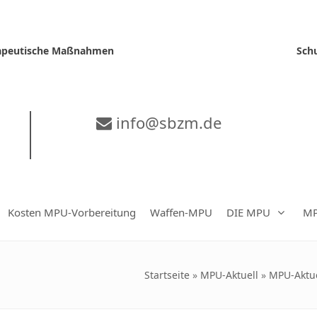
erapeutische Maßnahmen
Sch
info@sbzm.de
Kosten MPU-Vorbereitung
Waffen-MPU
DIE MPU
MP
Startseite
»
MPU-Aktuell
»
MPU-Aktue