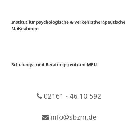
Skip
to
content
Institut für psychologische & verkehrstherapeutische
Maßnahmen
Schulungs- und Beratungszentrum MPU
02161 - 46 10 592
info@sbzm.de
Zur Video-Konferenz