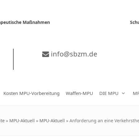
erapeutische Maßnahmen
Sch
info@sbzm.de
Kosten MPU-Vorbereitung
Waffen-MPU
DIE MPU
MP
ite
»
MPU-Aktuell
»
MPU-Aktuell
»
Anforderung an eine Verkehrsther