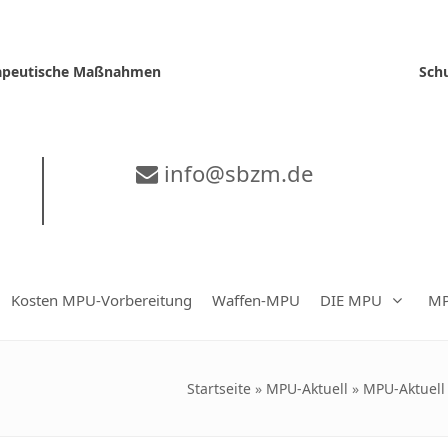
erapeutische Maßnahmen
Sch
info@sbzm.de
Kosten MPU-Vorbereitung
Waffen-MPU
DIE MPU
MP
Startseite
»
MPU-Aktuell
»
MPU-Aktuell