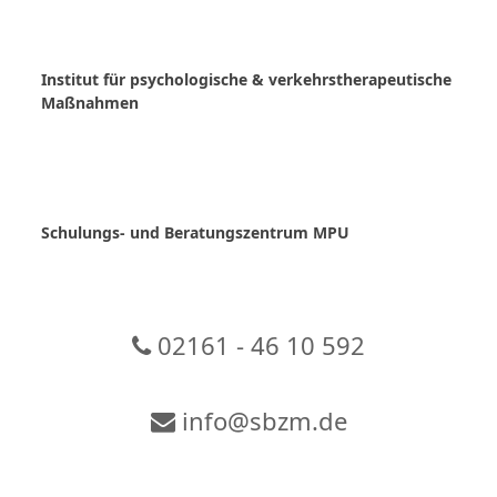
Skip
to
content
Institut für psychologische & verkehrstherapeutische
Maßnahmen
Schulungs- und Beratungszentrum MPU
02161 - 46 10 592
info@sbzm.de
Zur Video-Konferenz