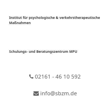
Skip
to
content
Institut für psychologische & verkehrstherapeutische
Maßnahmen
Schulungs- und Beratungszentrum MPU
02161 - 46 10 592
info@sbzm.de
Zur Video-Konferenz