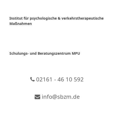
Skip
to
content
Institut für psychologische & verkehrstherapeutische
Maßnahmen
Schulungs- und Beratungszentrum MPU
02161 - 46 10 592
info@sbzm.de
Zur Video-Konferenz