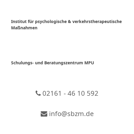
Skip
to
content
Institut für psychologische & verkehrstherapeutische
Maßnahmen
Schulungs- und Beratungszentrum MPU
02161 - 46 10 592
info@sbzm.de
Zur Video-Konferenz