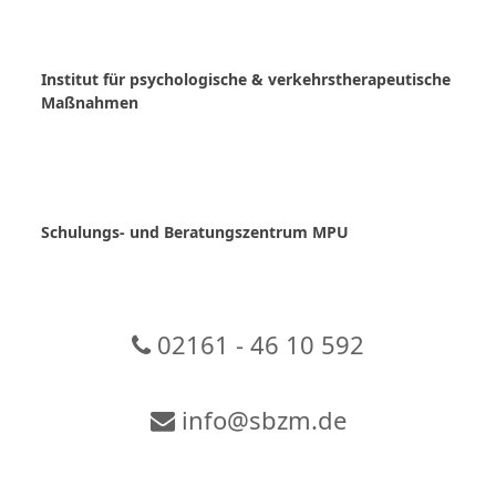
Skip
to
content
Institut für psychologische & verkehrstherapeutische
Maßnahmen
Schulungs- und Beratungszentrum MPU
02161 - 46 10 592
info@sbzm.de
Zur Video-Konferenz