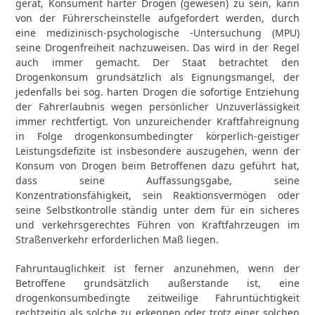
gerät, Konsument harter Drogen (gewesen) zu sein, kann
von der Führerscheinstelle aufgefordert werden, durch
eine medizinisch-psychologische -Untersuchung (MPU)
seine Drogenfreiheit nachzuweisen. Das wird in der Regel
auch immer gemacht. Der Staat betrachtet den
Drogenkonsum grundsätzlich als Eignungsmangel, der
jedenfalls bei sog. harten Drogen die sofortige Entziehung
der Fahrerlaubnis wegen persönlicher Unzuverlässigkeit
immer rechtfertigt. Von unzureichender Kraftfahreignung
in Folge drogenkonsumbedingter körperlich-geistiger
Leistungsdefizite ist insbesondere auszugehen, wenn der
Konsum von Drogen beim Betroffenen dazu geführt hat,
dass seine Auffassungsgabe, seine
Konzentrationsfähigkeit, sein Reaktionsvermögen oder
seine Selbstkontrolle ständig unter dem für ein sicheres
und verkehrsgerechtes Führen von Kraftfahrzeugen im
Straßenverkehr erforderlichen Maß liegen.
Fahruntauglichkeit ist ferner anzunehmen, wenn der
Betroffene grundsätzlich außerstande ist, eine
drogenkonsumbedingte zeitweilige Fahruntüchtigkeit
rechtzeitig als solche zu erkennen oder trotz einer solchen