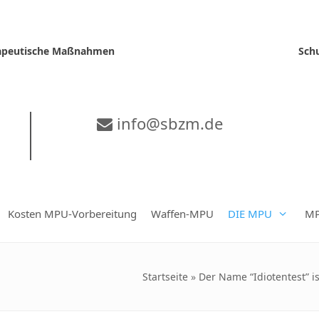
erapeutische Maßnahmen
Sch
info@sbzm.de
Kosten MPU-Vorbereitung
Waffen-MPU
DIE MPU
MP
Startseite
»
Der Name “Idiotentest” i